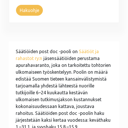
Hakuohje
Säätiöiden post doc -pooli on
Säätiöt ja
rahastot ry:n
jäsensäätiöiden perustama
apurahavaranto, joka on tarkoitettu tohtorien
ulkomaiseen työskentelyyn. Poolin on määrä
edistää Suomen tieteen kansainvälistymistä
tarjoamalla yhdestä lähteestä nuorille
tutkijoille 6–24 kuukautta kestävän
ulkomaisen tutkimusjakson kustannukset
kokonaisuudessaan kattava, joustava
rahoitus. Säätiöiden post doc -poolin haku
järjestetään kaksi kertaa vuodessa: keväthaku
1.–31.1. ja syyshaku 15.8.–15.9.