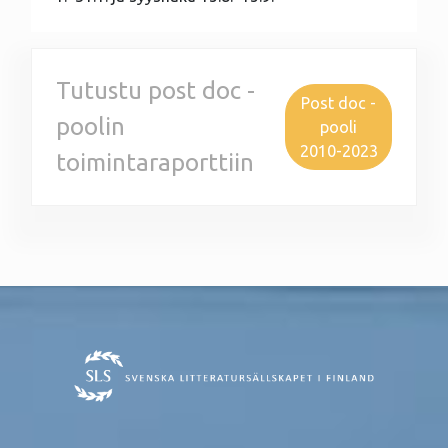
Tutustu post doc -
Post doc -
poolin
pooli
2010-2023
toimintaraporttiin