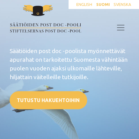
ENGLISH
SUOMI
SVENSKA
Säätiöiden post doc -poolista myönnettävät
apurahat on tarkoitettu Suomesta vähintään
puolen vuoden ajaksi ulkomaille lähteville,
hiljattain väitelleille tutkijoille.
TUTUSTU HAKUEHTOIHIN