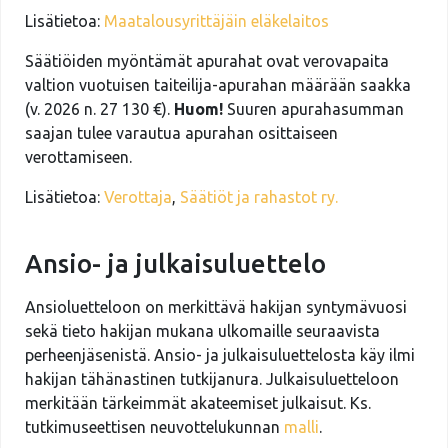
Lisätietoa:
Maatalousyrittäjäin eläkelaitos
Säätiöiden myöntämät apurahat ovat verovapaita
valtion vuotuisen taiteilija-apurahan määrään saakka
(v. 2026 n. 27 130 €).
Huom!
Suuren apurahasumman
saajan tulee varautua apurahan osittaiseen
verottamiseen.
Lisätietoa:
Verottaja
,
Säätiöt ja rahastot ry.
Ansio- ja julkaisuluettelo
Ansioluetteloon on merkittävä hakijan syntymävuosi
sekä tieto hakijan mukana ulkomaille seuraavista
perheenjäsenistä. Ansio- ja julkaisuluettelosta käy ilmi
hakijan tähänastinen tutkijanura. Julkaisuluetteloon
merkitään tärkeimmät akateemiset julkaisut. Ks.
tutkimuseettisen neuvottelukunnan
malli
.