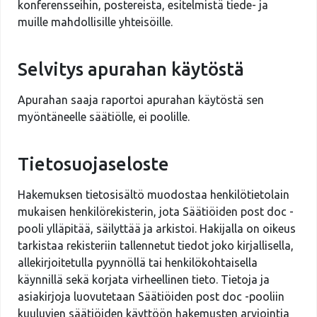
konferensseihin, postereista, esitelmistä tiede- ja
muille mahdollisille yhteisöille.
Selvitys apurahan käytöstä
Apurahan saaja raportoi apurahan käytöstä sen
myöntäneelle säätiölle, ei poolille.
Tietosuojaseloste
Hakemuksen tietosisältö muodostaa henkilötietolain
mukaisen henkilörekisterin, jota Säätiöiden post doc -
pooli ylläpitää, säilyttää ja arkistoi. Hakijalla on oikeus
tarkistaa rekisteriin tallennetut tiedot joko kirjallisella,
allekirjoitetulla pyynnöllä tai henkilökohtaisella
käynnillä sekä korjata virheellinen tieto. Tietoja ja
asiakirjoja luovutetaan Säätiöiden post doc -pooliin
kuuluvien säätiöiden käyttöön hakemusten arviointia