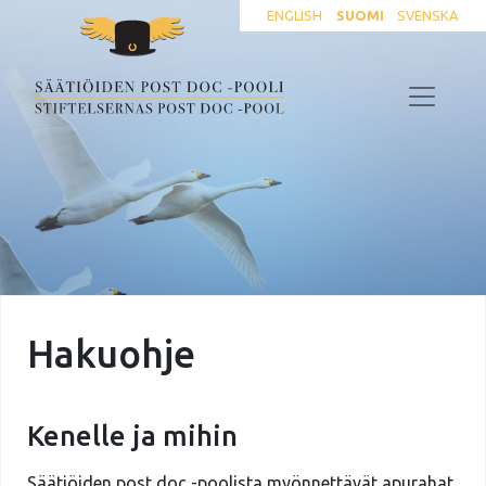
ENGLISH
SUOMI
SVENSKA
Hakuohje
Kenelle ja mihin
Säätiöiden post doc -poolista myönnettävät apurahat