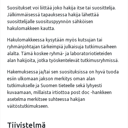
Suositukset voi liittää joko hakija itse tai suosittelija.
Jälkimmäisessä tapauksessa hakija lähettää
suosittelijalle suosituspyynnön sähköisen
hakulomakkeen kautta.
Hakulomakkeessa kysytään myös kutsujan tai
ryhmänjohtajan tärkeimpiä julkaisuja tutkimusaiheen
alalta. Tämä koskee ryhmä- ja laboratoriotieteiden
alan hakijoita, jotka työskentelevät tutkimusryhmissä.
Hakemuksessa ja/tai sen suosituksissa on hyvä tuoda
esiin ulkomaan jakson merkitys oman alan
tutkimukselle ja Suomen tieteelle sekä lyhyesti
kuvaamaan, millaista irtiottoa post doc -hankkeen
asetelma merkitsee suhteessa hakijan
väitöstutkimukseen.
Tiivistelmä