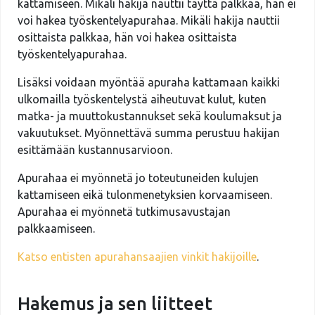
kattamiseen. Mikäli hakija nauttii täyttä palkkaa, hän ei
voi hakea työskentelyapurahaa. Mikäli hakija nauttii
osittaista palkkaa, hän voi hakea osittaista
työskentelyapurahaa.
Lisäksi voidaan myöntää apuraha kattamaan kaikki
ulkomailla työskentelystä aiheutuvat kulut, kuten
matka- ja muuttokustannukset sekä koulumaksut ja
vakuutukset. Myönnettävä summa perustuu hakijan
esittämään kustannusarvioon.
Apurahaa ei myönnetä jo toteutuneiden kulujen
kattamiseen eikä tulonmenetyksien korvaamiseen.
Apurahaa ei myönnetä tutkimusavustajan
palkkaamiseen.
Katso entisten apurahansaajien vinkit hakijoille
.
Hakemus ja sen liitteet