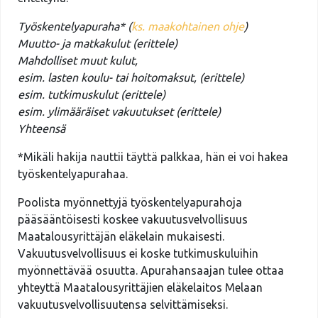
Työskentelyapuraha* (
ks. maakohtainen ohje
)
Muutto- ja matkakulut (erittele)
Mahdolliset muut kulut,
esim. lasten koulu- tai hoitomaksut, (erittele)
esim. tutkimuskulut (erittele)
esim. ylimääräiset vakuutukset (erittele)
Yhteensä
*Mikäli hakija nauttii täyttä palkkaa, hän ei voi hakea
työskentelyapurahaa.
Poolista myönnettyjä työskentelyapurahoja
pääsääntöisesti koskee vakuutusvelvollisuus
Maatalousyrittäjän eläkelain mukaisesti.
Vakuutusvelvollisuus ei koske tutkimuskuluihin
myönnettävää osuutta. Apurahansaajan tulee ottaa
yhteyttä Maatalousyrittäjien eläkelaitos Melaan
vakuutusvelvollisuutensa selvittämiseksi.