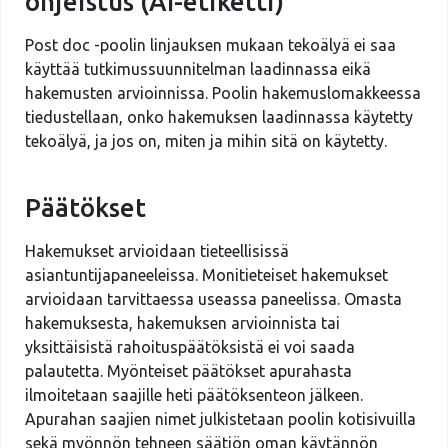
ohjeistus (AI-etiketti)
Post doc -poolin linjauksen mukaan tekoälyä ei saa
käyttää
tutkimussuunnitelman laadinnassa
eikä
hakemusten arvioinnissa
. Poolin hakemuslomakkeessa
tiedustellaan, onko hakemuksen laadinnassa käytetty
tekoälyä, ja jos on, miten ja mihin sitä on käytetty.
Päätökset
Hakemukset arvioidaan tieteellisissä
asiantuntijapaneeleissa. Monitieteiset hakemukset
arvioidaan tarvittaessa useassa paneelissa. Omasta
hakemuksesta, hakemuksen arvioinnista tai
yksittäisistä rahoituspäätöksistä ei voi saada
palautetta. Myönteiset päätökset apurahasta
ilmoitetaan saajille heti päätöksenteon jälkeen.
Apurahan saajien nimet julkistetaan poolin kotisivuilla
sekä myönnön tehneen säätiön oman käytännön