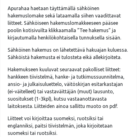
Apurahaa haetaan täyttämällä sähköinen
hakemuslomake sekä lataamalla siihen vaadittavat
liitteet. Sähköiseen hakemuslomakkeeseen pääsee
poolin kotisivuilta klikkaamalla ”Tee hakemus” ja
kirjautumalla henkilökohtaisella tunnuksella sisään.
Sähköinen hakemus on lähetettävä hakuajan kuluessa.
Sähköistä hakemusta ei tulosteta eikä allekirjoiteta.
Hakemukseen kuuluvat seuraavat pakolliset liitteet:
hankkeen tiivistelmä, hanke- ja tutkimussuunnitelma,
ansio- ja julkaisuluettelo, väitöskirjan esitarkastajan
(ei-väitelleet) tai vastaväittäjän (muut) lausunto,
suositukset (1-3kpl), kutsu vastaanottavasta
laitoksesta. Liitteiden ainoa sallittu muoto on pdf.
Liitteet voi kirjoittaa suomeksi, ruotsiksi tai
englanniksi, paitsi tiivistelmän, joka kirjoitetaan
suomeksi tai ruotsiksi.