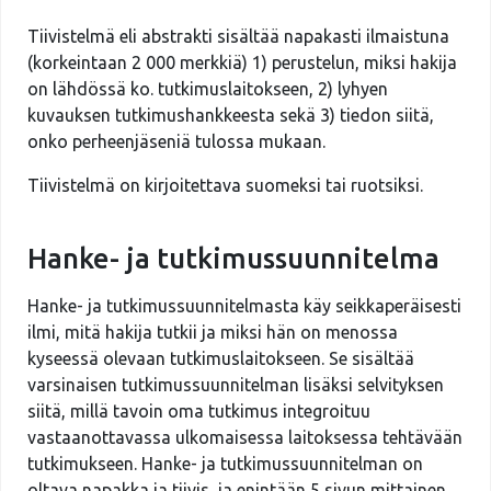
Tiivistelmä eli abstrakti sisältää napakasti ilmaistuna
(korkeintaan 2 000 merkkiä) 1) perustelun, miksi hakija
on lähdössä ko. tutkimuslaitokseen, 2) lyhyen
kuvauksen tutkimushankkeesta sekä 3) tiedon siitä,
onko perheenjäseniä tulossa mukaan.
Tiivistelmä on kirjoitettava suomeksi tai ruotsiksi.
Hanke- ja tutkimussuunnitelma
Hanke- ja tutkimussuunnitelmasta käy seikkaperäisesti
ilmi, mitä hakija tutkii ja miksi hän on menossa
kyseessä olevaan tutkimuslaitokseen. Se sisältää
varsinaisen tutkimussuunnitelman lisäksi selvityksen
siitä, millä tavoin oma tutkimus integroituu
vastaanottavassa ulkomaisessa laitoksessa tehtävään
tutkimukseen. Hanke- ja tutkimussuunnitelman on
oltava napakka ja tiivis, ja enintään 5 sivun mittainen