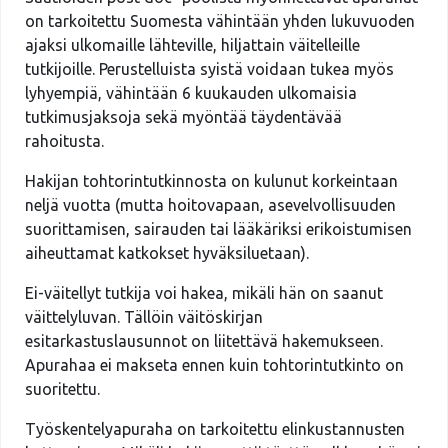
on tarkoitettu Suomesta vähintään yhden lukuvuoden
ajaksi ulkomaille lähteville, hiljattain väitelleille
tutkijoille. Perustelluista syistä voidaan tukea myös
lyhyempiä, vähintään 6 kuukauden ulkomaisia
tutkimusjaksoja sekä myöntää täydentävää
rahoitusta.
Hakijan tohtorintutkinnosta on kulunut korkeintaan
neljä vuotta (mutta hoitovapaan, asevelvollisuuden
suorittamisen, sairauden tai lääkäriksi erikoistumisen
aiheuttamat katkokset hyväksiluetaan).
Ei-väitellyt tutkija voi hakea, mikäli hän on saanut
väittelyluvan. Tällöin väitöskirjan
esitarkastuslausunnot on liitettävä hakemukseen.
Apurahaa ei makseta ennen kuin tohtorintutkinto on
suoritettu.
Työskentelyapuraha on tarkoitettu elinkustannusten