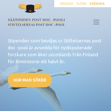
ENGLISH
SUOMI
SVENSKA
Stipendier som beviljas ur Stiftelsernas post
doc -pool är avsedda för nydisputerade
forskare som åker utomlands från Finland
för åtminstone ett halvt år.
HUR MAN SÖKER