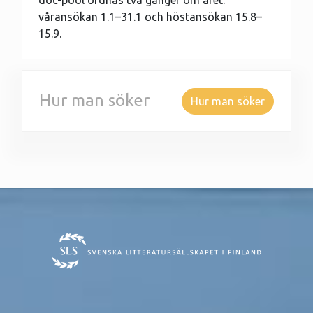
doc-pool ordnas två gånger om året:
våransökan 1.1–31.1 och höstansökan 15.8–
15.9.
Hur man söker
Hur man söker