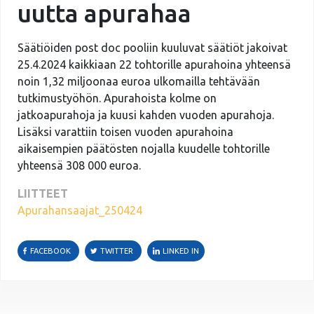
uutta apurahaa
Säätiöiden post doc pooliin kuuluvat säätiöt jakoivat
25.4.2024 kaikkiaan 22 tohtorille apurahoina yhteensä
noin 1,32 miljoonaa euroa ulkomailla tehtävään
tutkimustyöhön. Apurahoista kolme on
jatkoapurahoja ja kuusi kahden vuoden apurahoja.
Lisäksi varattiin toisen vuoden apurahoina
aikaisempien päätösten nojalla kuudelle tohtorille
yhteensä 308 000 euroa.
LIITTEET
Apurahansaajat_250424
FACEBOOK
TWITTER
LINKED IN