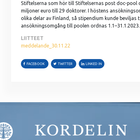
Stiftelserna som hör till Stiftelsernas post doc-poo
miljoner euro till 29 doktorer. I höstens ansöknings
olika delar av Finland, så stipendium kunde beviljas 
ansökningsomgång till poolen ordnas 1.1–31.1.2023.
LIITTEET
meddelande_30.11.22
FACEBOOK
TWITTER
LINKED IN