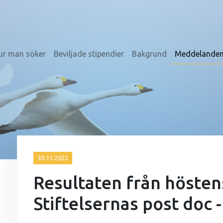
ur man söker
Beviljade stipendier
Bakgrund
Meddelande
30.11.2022
Resultaten från höstens
Stiftelsernas post doc 