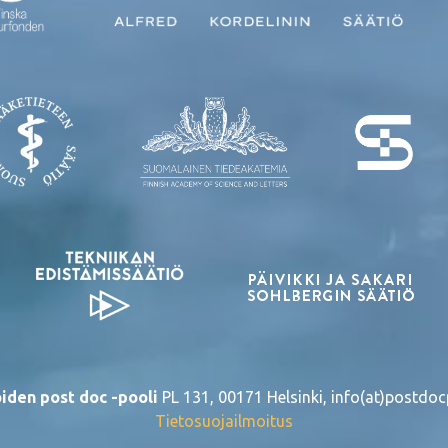
iden post doc -pooli
PL 131, 00171 Helsinki, info(at)postdocp
Tietosuojailmoitus