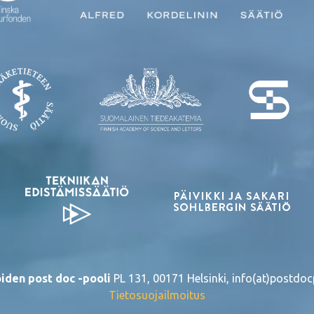
iden post doc -pooli
PL 131, 00171 Helsinki, info(at)postdocp
Tietosuojailmoitus