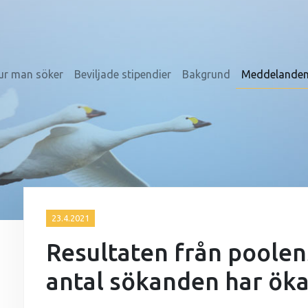
ur man söker
Beviljade stipendier
Bakgrund
Meddelande
23.4.2021
Resultaten från poolen
antal sökanden har öka