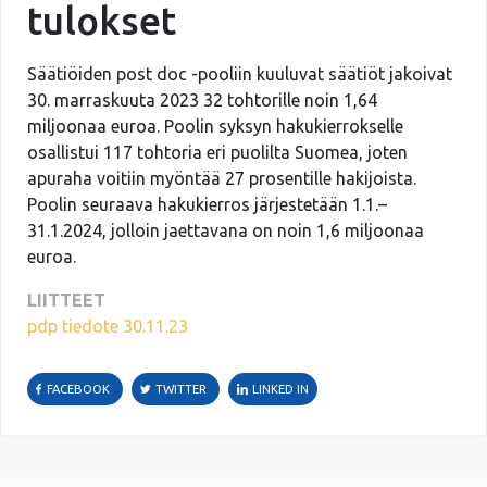
tulokset
Säätiöiden post doc -pooliin kuuluvat säätiöt jakoivat
30. marraskuuta 2023 32 tohtorille noin 1,64
miljoonaa euroa. Poolin syksyn hakukierrokselle
osallistui 117 tohtoria eri puolilta Suomea, joten
apuraha voitiin myöntää 27 prosentille hakijoista.
Poolin seuraava hakukierros järjestetään 1.1.–
31.1.2024, jolloin jaettavana on noin 1,6 miljoonaa
euroa.
LIITTEET
pdp tiedote 30.11.23
FACEBOOK
TWITTER
LINKED IN