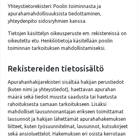
Yhteystietorekisteri: Poolin toiminnasta ja
apurahamahdollisuuksista tiedottaminen,
yhteydenpito sidosryhmien kanssa.
Tietojen käsittelyn oikeusperuste em. rekistereissä on
oikeutettu etu. Henkilötietoja käsitellään poolin
toiminnan tarkoituksen mahdollistamiseksi.
Rekistereiden tietosisältö
Apurahanhakijarekisteri sisältää hakijan perustiedot
(kuten nimi ja yhteystiedot), haettavan apurahan
määrä sekä tiedot muusta saadusta tai haetusta
rahoituksesta samaan tarkoitukseen. Lisäksi
mahdolliset lausunnonantajan erikseen toimittamat
lausunnot ja hakijan lähettämät apurahahakemuksen
liitteet, kuten työsuunnitelmat, lausunnot, kutsukirjeet
sekä ansioluettelot. Hakemuksen eri osista kerrotaan