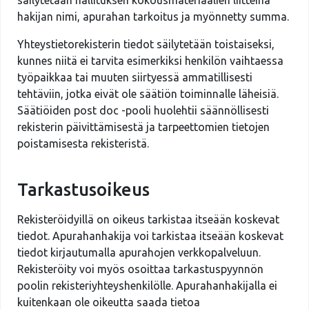
säilytetään hallituksen kokousmateriaalien liitteinä
hakijan nimi, apurahan tarkoitus ja myönnetty summa.
Yhteystietorekisterin tiedot säilytetään toistaiseksi,
kunnes niitä ei tarvita esimerkiksi henkilön vaihtaessa
työpaikkaa tai muuten siirtyessä ammatillisesti
tehtäviin, jotka eivät ole säätiön toiminnalle läheisiä.
Säätiöiden post doc -pooli huolehtii säännöllisesti
rekisterin päivittämisestä ja tarpeettomien tietojen
poistamisesta rekisteristä.
Tarkastusoikeus
Rekisteröidyillä on oikeus tarkistaa itseään koskevat
tiedot. Apurahanhakija voi tarkistaa itseään koskevat
tiedot kirjautumalla apurahojen verkkopalveluun.
Rekisteröity voi myös osoittaa tarkastuspyynnön
poolin rekisteriyhteyshenkilölle. Apurahanhakijalla ei
kuitenkaan ole oikeutta saada tietoa