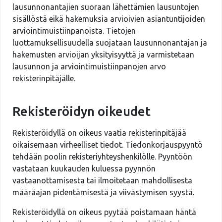
lausunnonantajien suoraan lähettämien lausuntojen
sisällöstä eikä hakemuksia arvioivien asiantuntijoiden
arviointimuistiinpanoista. Tietojen
luottamuksellisuudella suojataan lausunnonantajan ja
hakemusten arvioijan yksityisyyttä ja varmistetaan
lausunnon ja arviointimuistiinpanojen arvo
rekisterinpitäjälle.
Rekisteröidyn oikeudet
Rekisteröidyllä on oikeus vaatia rekisterinpitäjää
oikaisemaan virheelliset tiedot. Tiedonkorjauspyyntö
tehdään poolin rekisteriyhteyshenkilölle. Pyyntöön
vastataan kuukauden kuluessa pyynnön
vastaanottamisesta tai ilmoitetaan mahdollisesta
määräajan pidentämisestä ja viivästymisen syystä.
Rekisteröidyllä on oikeus pyytää poistamaan häntä