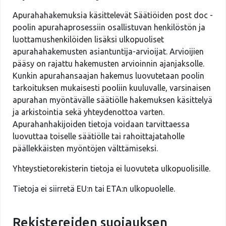
Apurahahakemuksia käsittelevät Säätiöiden post doc -
poolin apurahaprosessiin osallistuvan henkilöstön ja
luottamushenkilöiden lisäksi ulkopuoliset
apurahahakemusten asiantuntija-arvioijat. Arvioijien
pääsy on rajattu hakemusten arvioinnin ajanjaksolle.
Kunkin apurahansaajan hakemus luovutetaan poolin
tarkoituksen mukaisesti pooliin kuuluvalle, varsinaisen
apurahan myöntävälle säätiölle hakemuksen käsittelyä
ja arkistointia sekä yhteydenottoa varten.
Apurahanhakijoiden tietoja voidaan tarvittaessa
luovuttaa toiselle säätiölle tai rahoittajataholle
päällekkäisten myöntöjen välttämiseksi.
Yhteystietorekisterin tietoja ei luovuteta ulkopuolisille.
Tietoja ei siirretä EU:n tai ETA:n ulkopuolelle.
Rekistereiden suojauksen