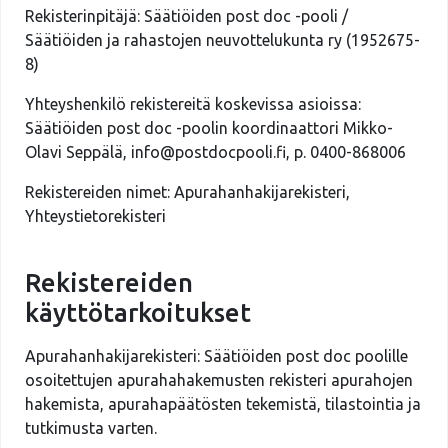
Rekisterinpitäjä: Säätiöiden post doc -pooli /
Säätiöiden ja rahastojen neuvottelukunta ry (1952675-
8)
Yhteyshenkilö rekistereitä koskevissa asioissa:
Säätiöiden post doc -poolin koordinaattori Mikko-
Olavi Seppälä, info@postdocpooli.fi, p. 0400-868006
Rekistereiden nimet: Apurahanhakijarekisteri,
Yhteystietorekisteri
Rekistereiden
käyttötarkoitukset
Apurahanhakijarekisteri: Säätiöiden post doc poolille
osoitettujen apurahahakemusten rekisteri apurahojen
hakemista, apurahapäätösten tekemistä, tilastointia ja
tutkimusta varten.