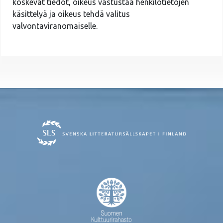
koskevat tiedot, oikeus vastustaa henkilötietojen
käsittelyä ja oikeus tehdä valitus
valvontaviranomaiselle.