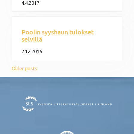
4.4.2017
Poolin syyshaun tulokset
selvillä
2.12.2016
Posts navigation
Older posts